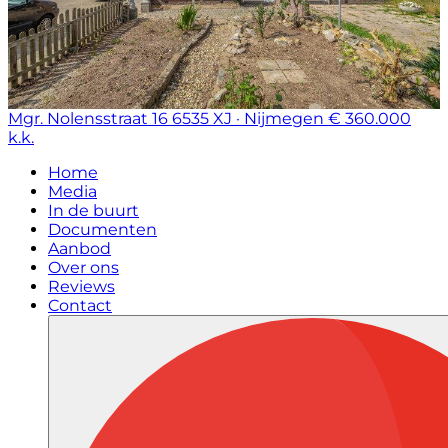
Mgr. Nolensstraat 16
6535 XJ · Nijmegen
€ 360.000
k.k.
Home
Media
In de buurt
Documenten
Aanbod
Over ons
Reviews
Contact