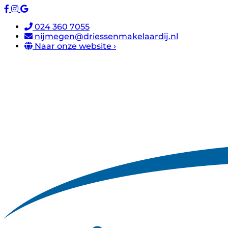
024 360 7055
nijmegen@driessenmakelaardij.nl
Naar onze website ›