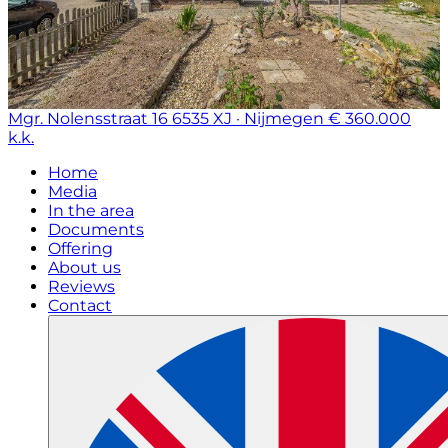
Mgr. Nolensstraat 16
6535 XJ · Nijmegen
€ 360.000
k.k.
Home
Media
In the area
Documents
Offering
About us
Reviews
Contact