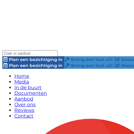
Plan een bezichtiging in
Breng een bod uit!
Waard
Plan een bezichtiging in
Breng een bod uit!
Waard
Home
Media
In de buurt
Documenten
Aanbod
Over ons
Reviews
Contact