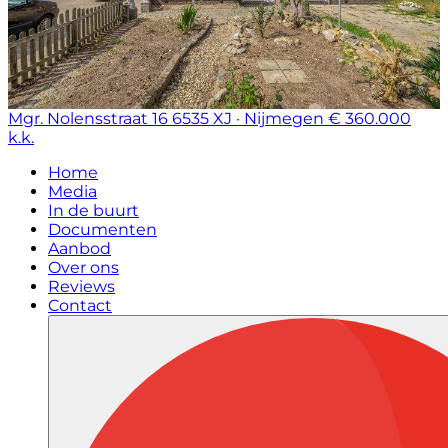
Mgr. Nolensstraat 16
6535 XJ · Nijmegen
€ 360.000
k.k.
Home
Media
In de buurt
Documenten
Aanbod
Over ons
Reviews
Contact