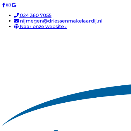
024 360 7055
nijmegen@driessenmakelaardij.nl
Naar onze website ›