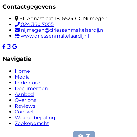
Contactgegevens
St. Annastraat 18, 6524 GC Nijmegen
024 360 7055
nijmegen@driessenmakelaardij.nl
www.driessenmakelaardij.nl
Navigatie
Home
Media
In de buurt
Documenten
Aanbod
Over ons
Reviews
Contact
Waardebepaling
Zoekopdracht