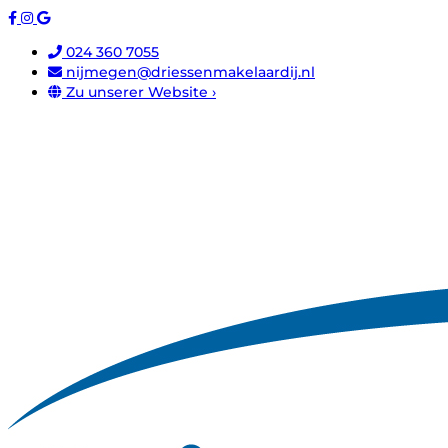
024 360 7055
nijmegen@driessenmakelaardij.nl
Zu unserer Website ›